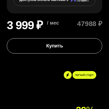
-
39
%
Standard
100 тренировок / 8 в месяц
12 месяцев
Онлайн-куратор
Платформа для мягкого старта
в фитнесе с персональным
сопровождением, советами от экспертов
по тренировкам и питанию
для быстрого достижения результата
Доступна оплата частями с